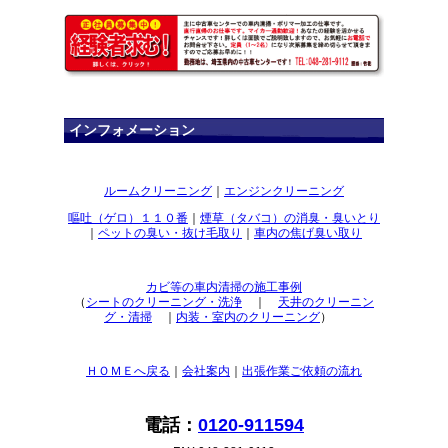
インフォメーション
ルームクリーニング
｜
エンジンクリーニング
嘔吐（ゲロ）１１０番
｜
煙草（タバコ）の消臭・臭いとり
｜
ペットの臭い・抜け毛取り
｜
車内の焦げ臭い取り
カビ等の車内清掃の施工事例
（
シートのクリーニング・洗浄
｜
天井のクリーニン
グ・清掃
｜
内装・室内のクリーニング
）
ＨＯＭＥへ戻る
｜
会社案内
｜
出張作業ご依頼の流れ
電話：
0120-911594