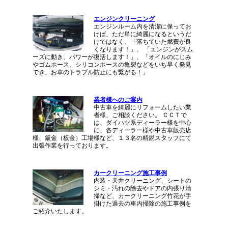
エンジンクリーニング
エンジンルーム内を清潔に保ってお
けば、ただ単に綺麗になるというだ
けではなく、「落ちていた燃費が良
くなります！」、 「エンジンがスム
ーズに動き、パワーが復活します！」、「オイルのにじみ
やゴムホース、シリコンホースの亀裂などをいち早く発見
でき、お車のトラブル防止にも繋がる！」
業者様へのご案内
中古車を綺麗にリフォームしたい業
者様、ご相談ください。 ＣＣＴで
は、ダイハツ系ディーラー様を中心
に、各ディーラー様や中古車販売店
様、鈑金（板金）工場様など、１３名の精鋭スタッフにて
出張作業を行っております。
カークリーニング施工事例
内装・天井クリーニング、シートの
シミ・汚れの除去やドアの内張り清
掃など、カークリーニング竹花が手
掛けた過去の車内掃除の施工事例を
ご紹介いたします。