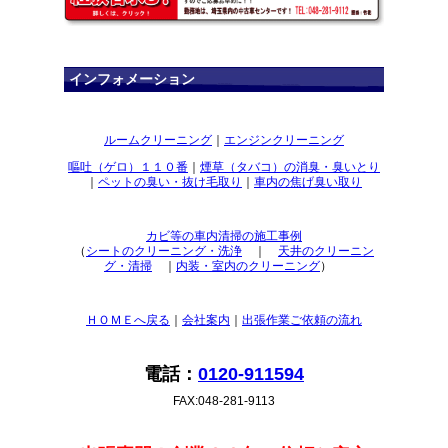
インフォメーション
ルームクリーニング
｜
エンジンクリーニング
嘔吐（ゲロ）１１０番
｜
煙草（タバコ）の消臭・臭いとり
｜
ペットの臭い・抜け毛取り
｜
車内の焦げ臭い取り
カビ等の車内清掃の施工事例
（
シートのクリーニング・洗浄
｜
天井のクリーニン
グ・清掃
｜
内装・室内のクリーニング
）
ＨＯＭＥへ戻る
｜
会社案内
｜
出張作業ご依頼の流れ
電話：
0120-911594
FAX:048-281-9113