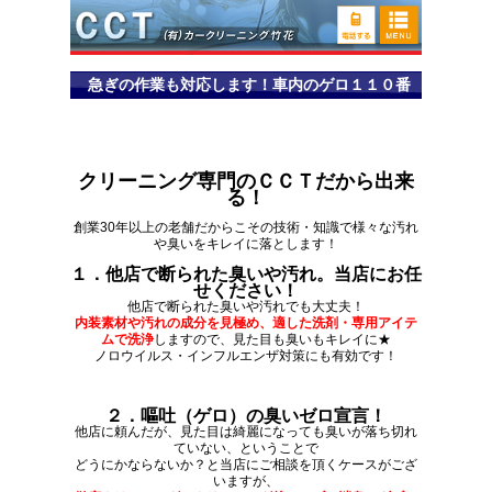
急ぎの作業も対応します！車内のゲロ１１０番
クリーニング専門のＣＣＴだから出来
る！
創業30年以上の老舗だからこその技術・知識で様々な汚れ
や臭いをキレイに落とします！
１．他店で断られた臭いや汚れ。当店にお任
せください！
他店で断られた臭いや汚れでも大丈夫！
内装素材や汚れの成分を見極め、適した洗剤・専用アイテ
ムで洗浄
しますので、見た目も臭いもキレイに★
ノロウイルス・インフルエンザ対策にも有効です！
２．嘔吐（ゲロ）の臭いゼロ宣言！
他店に頼んだが、見た目は綺麗になっても臭いが落ち切れ
ていない、ということで
どうにかならないか？と当店にご相談を頂くケースがござ
いますが、