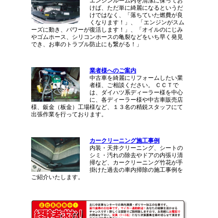
エンジンルーム内を清潔に保ってお
けば、ただ単に綺麗になるというだ
けではなく、「落ちていた燃費が良
くなります！」、 「エンジンがスム
ーズに動き、パワーが復活します！」、「オイルのにじみ
やゴムホース、シリコンホースの亀裂などをいち早く発見
でき、お車のトラブル防止にも繋がる！」
業者様へのご案内
中古車を綺麗にリフォームしたい業
者様、ご相談ください。 ＣＣＴで
は、ダイハツ系ディーラー様を中心
に、各ディーラー様や中古車販売店
様、鈑金（板金）工場様など、１３名の精鋭スタッフにて
出張作業を行っております。
カークリーニング施工事例
内装・天井クリーニング、シートの
シミ・汚れの除去やドアの内張り清
掃など、カークリーニング竹花が手
掛けた過去の車内掃除の施工事例を
ご紹介いたします。