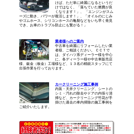
けば、ただ単に綺麗になるというだ
けではなく、「落ちていた燃費が良
くなります！」、 「エンジンがスム
ーズに動き、パワーが復活します！」、「オイルのにじみ
やゴムホース、シリコンホースの亀裂などをいち早く発見
でき、お車のトラブル防止にも繋がる！」
業者様へのご案内
中古車を綺麗にリフォームしたい業
者様、ご相談ください。 ＣＣＴで
は、ダイハツ系ディーラー様を中心
に、各ディーラー様や中古車販売店
様、鈑金（板金）工場様など、１３名の精鋭スタッフにて
出張作業を行っております。
カークリーニング施工事例
内装・天井クリーニング、シートの
シミ・汚れの除去やドアの内張り清
掃など、カークリーニング竹花が手
掛けた過去の車内掃除の施工事例を
ご紹介いたします。