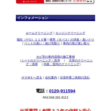
インフォメーション
ルームクリーニング
｜
エンジンクリーニング
嘔吐（ゲロ）１１０番
｜
煙草（タバコ）の消臭・臭いとり
｜
ペットの臭い・抜け毛取り
｜
車内の焦げ臭い取り
カビ等の車内清掃の施工事例
（
シートのクリーニング・洗浄
｜
天井のクリーニン
グ・清掃
｜
内装・室内のクリーニング
）
ＨＯＭＥへ戻る
｜
会社案内
｜
出張作業ご依頼の流れ
電話：
0120-911594
FAX:048-281-9113