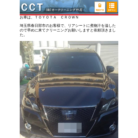
トヨタ クラウン 車内清掃
お車は、ＴＯＹＯＴＡ ＣＲＯＷＮ
埼玉県春日部市のお客様で、リアシートに煮物汁を溢した
ので早めに来てクリーニングお願いしますと依頼頂きまし
た。