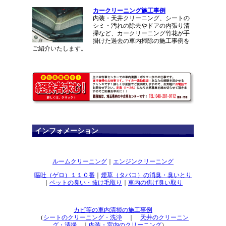
カークリーニング施工事例
内装・天井クリーニング、シートの
シミ・汚れの除去やドアの内張り清
掃など、カークリーニング竹花が手
掛けた過去の車内掃除の施工事例を
ご紹介いたします。
インフォメーション
ルームクリーニング
｜
エンジンクリーニング
嘔吐（ゲロ）１１０番
｜
煙草（タバコ）の消臭・臭いとり
｜
ペットの臭い・抜け毛取り
｜
車内の焦げ臭い取り
カビ等の車内清掃の施工事例
（
シートのクリーニング・洗浄
｜
天井のクリーニン
グ・清掃
｜
内装・室内のクリーニング
）