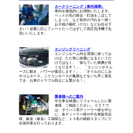
カークリーニング（車内清掃）
車内を徹底的にお掃除いたします。
ペットの毛の除去・灯油をこぼして
しまった、など長年の汚れを一掃！
お子様の嘔吐（ゲロ）などお任せ下
さい！必要に応じてシートだってはずして高圧洗浄機で丸
洗いいたします。
エンジンクリーニング
エンジンルーム内を清潔に保ってお
けば、ただ単に綺麗になるというだ
けではなく、「落ちていた燃費が良
くなります！」、 「エンジンがスム
ーズに動き、パワーが復活します！」、「オイルのにじみ
やゴムホース、シリコンホースの亀裂などをいち早く発見
でき、お車のトラブル防止にも繋がる！」
業者様へのご案内
中古車を綺麗にリフォームしたい業
者様、ご相談ください。 ＣＣＴで
は、ダイハツ系ディーラー様を中心
に、各ディーラー様や中古車販売店
様、鈑金（板金）工場様など、１３名の精鋭スタッフにて
出張作業を行っております。