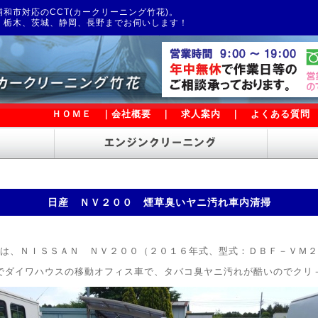
和市対応のCCT(カークリーニング竹花)。
、栃木、茨城、静岡、長野までお伺いします！
ＨＯＭＥ
｜
会社概要
｜
求人案内
｜
よくある質問
日産 ＮＶ２００ 煙草臭いヤニ汚れ車内清掃
は、ＮＩＳＳＡＮ ＮＶ２００（２０１６年式、型式：ＤＢＦ－ＶＭ２
でダイワハウスの移動オフィス車で、タバコ臭ヤニ汚れが酷いのでクリ