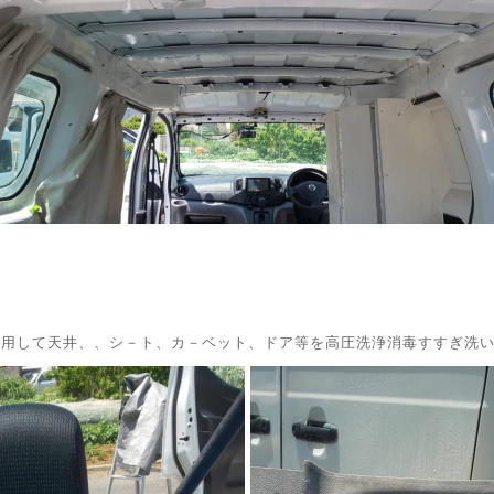
使用して天井、、シ－ト、カ－ベット、ドア等を高圧洗浄消毒すすぎ洗