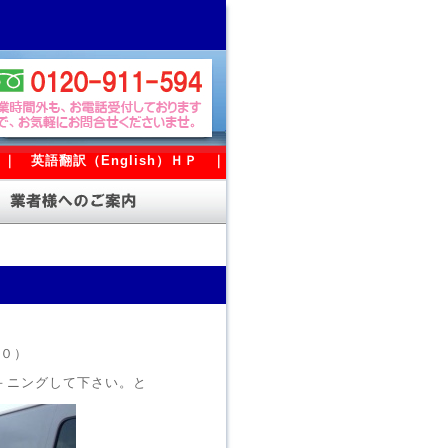
｜
英語翻訳（English）ＨＰ
｜
０）
－ニングして下さい。と