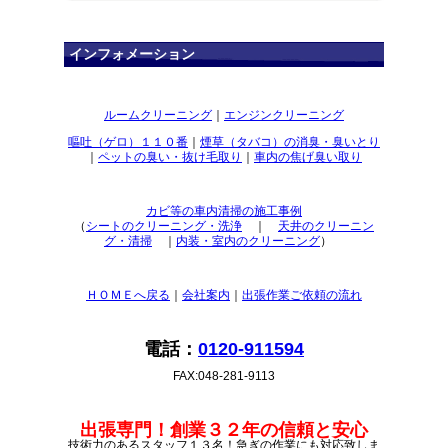
インフォメーション
ルームクリーニング
｜
エンジンクリーニング
嘔吐（ゲロ）１１０番
｜
煙草（タバコ）の消臭・臭いとり
｜
ペットの臭い・抜け毛取り
｜
車内の焦げ臭い取り
カビ等の車内清掃の施工事例
（
シートのクリーニング・洗浄
｜
天井のクリーニン
グ・清掃
｜
内装・室内のクリーニング
）
ＨＯＭＥへ戻る
｜
会社案内
｜
出張作業ご依頼の流れ
電話：
0120-911594
FAX:048-281-9113
出張専門！創業３２年の信頼と安心
技術力のあるスタッフ１３名！急ぎの作業にも対応致しま