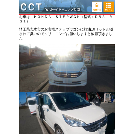
ホンダ ステップワゴン 灯油こぼし臭い取り車
内清掃
お車は、ＨＯＮＤＡ ＳＴＥＰＷＧＮ（型式：ＤＢＡ－Ｒ
Ｇ１）
埼玉県志木市のお客様ステップワゴンに灯油10リットル溢
されて臭いのでクリ－ニングお願いしますと依頼頂きまし
た