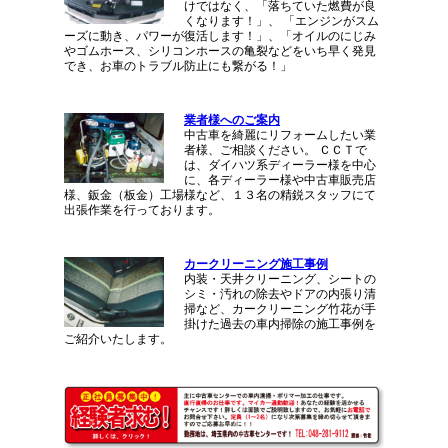
けではなく、「落ちていた燃費が良
くなります！」、 「エンジンがスム
ーズに動き、パワーが復活します！」、「オイルのにじみ
やゴムホース、シリコンホースの亀裂などをいち早く発見
でき、お車のトラブル防止にも繋がる！」
業者様へのご案内
中古車を綺麗にリフォームしたい業
者様、ご相談ください。 ＣＣＴで
は、ダイハツ系ディーラー様を中心
に、各ディーラー様や中古車販売店
様、鈑金（板金）工場様など、１３名の精鋭スタッフにて
出張作業を行っております。
カークリーニング施工事例
内装・天井クリーニング、シートの
シミ・汚れの除去やドアの内張り清
掃など、カークリーニング竹花が手
掛けた過去の車内掃除の施工事例を
ご紹介いたします。