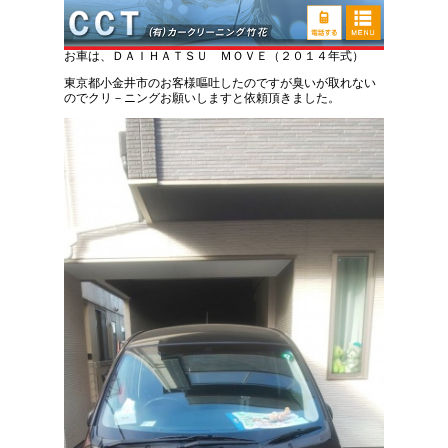
ダイハツ ムーブ 嘔吐トラブル処理車内清掃
お車は、ＤＡＩＨＡＴＳＵ ＭＯＶＥ（２０１４年式）
東京都小金井市のお客様嘔吐したのですが臭いが取れない
のでクリ－ニングお願いしますと依頼頂きました。