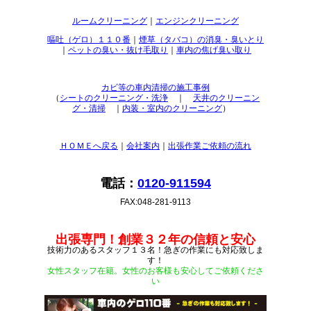
ルームクリーニング
｜
エンジンクリーニング
嘔吐（ゲロ）１１０番
｜
煙草（タバコ）の消臭・臭いとり
｜
ペットの臭い・抜け毛取り
｜
車内の焦げ臭い取り
カビ等の車内清掃の施工事例
（
シートのクリーニング・洗浄
｜
天井のクリーニン
グ・清掃
｜
内装・室内のクリーニング
）
ＨＯＭＥへ戻る
｜
会社案内
｜
出張作業ご依頼の流れ
電話：
0120-911594
FAX:048-281-9113
出張専門！創業３２年の信頼と安心
技術力のあるスタッフ１３名！急ぎの作業にも対応致しま
す！
女性スタッフ在籍。女性のお客様も安心してご依頼くださ
い