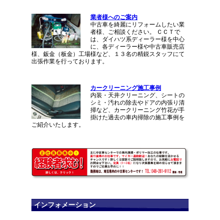
業者様へのご案内
中古車を綺麗にリフォームしたい業
者様、ご相談ください。 ＣＣＴで
は、ダイハツ系ディーラー様を中心
に、各ディーラー様や中古車販売店
様、鈑金（板金）工場様など、１３名の精鋭スタッフにて
出張作業を行っております。
カークリーニング施工事例
内装・天井クリーニング、シートの
シミ・汚れの除去やドアの内張り清
掃など、カークリーニング竹花が手
掛けた過去の車内掃除の施工事例を
ご紹介いたします。
インフォメーション