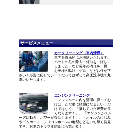
サービスメニュー
カークリーニング（車内清掃）
車内を徹底的にお掃除いたします。
ペットの毛の除去・灯油をこぼして
しまった、など長年の汚れを一掃！
お子様の嘔吐（ゲロ）などお任せ下
さい！必要に応じてシートだってはずして高圧洗浄機で丸
洗いいたします。
エンジンクリーニング
エンジンルーム内を清潔に保ってお
けば、ただ単に綺麗になるというだ
けではなく、「落ちていた燃費が良
くなります！」、 「エンジンがスム
ーズに動き、パワーが復活します！」、「オイルのにじみ
やゴムホース、シリコンホースの亀裂などをいち早く発見
でき、お車のトラブル防止にも繋がる！」