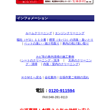
インフォメーション
ルームクリーニング
｜
エンジンクリーニング
嘔吐（ゲロ）１１０番
｜
煙草（タバコ）の消臭・臭いとり
｜
ペットの臭い・抜け毛取り
｜
車内の焦げ臭い取り
カビ等の車内清掃の施工事例
（
シートのクリーニング・洗浄
｜
天井のクリーニン
グ・清掃
｜
内装・室内のクリーニング
）
ＨＯＭＥへ戻る
｜
会社案内
｜
出張作業ご依頼の流れ
電話：
0120-911594
FAX:048-281-9113