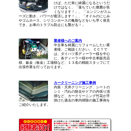
けば、ただ単に綺麗になるというだ
けではなく、「落ちていた燃費が良
くなります！」、 「エンジンがスム
ーズに動き、パワーが復活します！」、「オイルのにじみ
やゴムホース、シリコンホースの亀裂などをいち早く発見
でき、お車のトラブル防止にも繋がる！」
業者様へのご案内
中古車を綺麗にリフォームしたい業
者様、ご相談ください。 ＣＣＴで
は、ダイハツ系ディーラー様を中心
に、各ディーラー様や中古車販売店
様、鈑金（板金）工場様など、１３名の精鋭スタッフにて
出張作業を行っております。
カークリーニング施工事例
内装・天井クリーニング、シートの
シミ・汚れの除去やドアの内張り清
掃など、カークリーニング竹花が手
掛けた過去の車内掃除の施工事例を
ご紹介いたします。