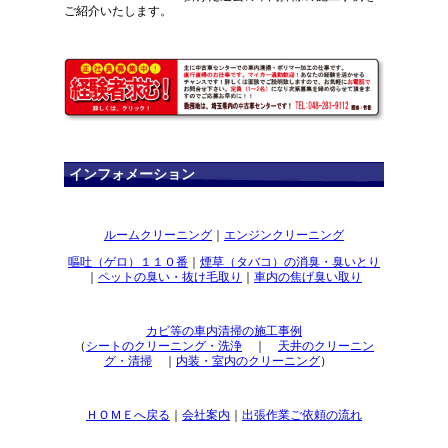
ご紹介いたします。
インフォメーション
ルームクリーニング
｜
エンジンクリーニング
嘔吐（ゲロ）１１０番
｜
煙草（タバコ）の消臭・臭いとり
｜
ペットの臭い・抜け毛取り
｜
車内の焦げ臭い取り
カビ等の車内清掃の施工事例
（
シートのクリーニング・洗浄
｜
天井のクリーニン
グ・清掃
｜
内装・室内のクリーニング
）
ＨＯＭＥへ戻る
｜
会社案内
｜
出張作業ご依頼の流れ