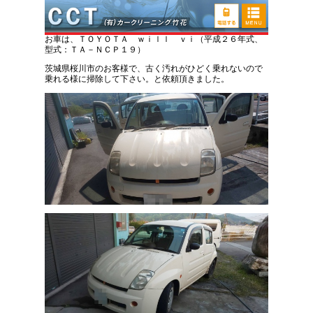
トヨタ ウィルビー 車内清掃
お車は、ＴＯＹＯＴＡ ｗｉｌｌ ｖｉ（平成２６年式、
型式：ＴＡ－ＮＣＰ１９）
茨城県桜川市のお客様で、古く汚れがひどく乗れないので
乗れる様に掃除して下さい。と依頼頂きました。