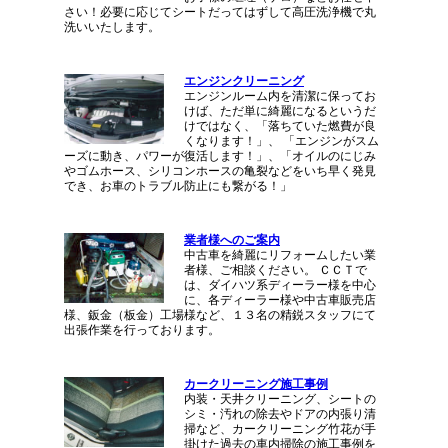
さい！必要に応じてシートだってはずして高圧洗浄機で丸
洗いいたします。
エンジンクリーニング
エンジンルーム内を清潔に保ってお
けば、ただ単に綺麗になるというだ
けではなく、「落ちていた燃費が良
くなります！」、 「エンジンがスム
ーズに動き、パワーが復活します！」、「オイルのにじみ
やゴムホース、シリコンホースの亀裂などをいち早く発見
でき、お車のトラブル防止にも繋がる！」
業者様へのご案内
中古車を綺麗にリフォームしたい業
者様、ご相談ください。 ＣＣＴで
は、ダイハツ系ディーラー様を中心
に、各ディーラー様や中古車販売店
様、鈑金（板金）工場様など、１３名の精鋭スタッフにて
出張作業を行っております。
カークリーニング施工事例
内装・天井クリーニング、シートの
シミ・汚れの除去やドアの内張り清
掃など、カークリーニング竹花が手
掛けた過去の車内掃除の施工事例を