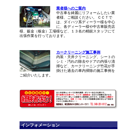
業者様へのご案内
中古車を綺麗にリフォームしたい業
者様、ご相談ください。 ＣＣＴで
は、ダイハツ系ディーラー様を中心
に、各ディーラー様や中古車販売店
様、鈑金（板金）工場様など、１３名の精鋭スタッフにて
出張作業を行っております。
カークリーニング施工事例
内装・天井クリーニング、シートの
シミ・汚れの除去やドアの内張り清
掃など、カークリーニング竹花が手
掛けた過去の車内掃除の施工事例を
ご紹介いたします。
インフォメーション