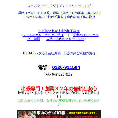
ルームクリーニング
｜
エンジンクリーニング
嘔吐（ゲロ）１１０番
｜
煙草（タバコ）の消臭・臭いとり
｜
ペットの臭い・抜け毛取り
｜
車内の焦げ臭い取り
カビ等の車内清掃の施工事例
（
シートのクリーニング・洗浄
｜
天井のクリーニン
グ・清掃
｜
内装・室内のクリーニング
）
ＨＯＭＥへ戻る
｜
会社案内
｜
出張作業ご依頼の流れ
電話：
0120-911594
FAX:048-281-9113
出張専門！創業３２年の信頼と安心
技術力のあるスタッフ１３名！急ぎの作業にも対応致しま
す！
女性スタッフ在籍。女性のお客様も安心してご依頼くださ
い