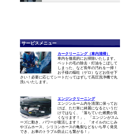
サービスメニュー
カークリーニング（車内清掃）
車内を徹底的にお掃除いたします。
ペットの毛の除去・灯油をこぼして
しまった、など長年の汚れを一掃！
お子様の嘔吐（ゲロ）などお任せ下
さい！必要に応じてシートだってはずして高圧洗浄機で丸
洗いいたします。
エンジンクリーニング
エンジンルーム内を清潔に保ってお
けば、ただ単に綺麗になるというだ
けではなく、「落ちていた燃費が良
くなります！」、 「エンジンがスム
ーズに動き、パワーが復活します！」、「オイルのにじみ
やゴムホース、シリコンホースの亀裂などをいち早く発見
でき、お車のトラブル防止にも繋がる！」