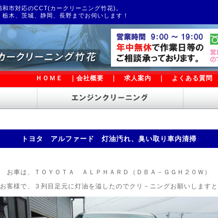
和市対応のCCT(カークリーニング竹花)。
、栃木、茨城、静岡、長野までお伺いします！
ＨＯＭＥ
｜
会社概要
｜
求人案内
｜
よくある質問
トヨタ アルファード 灯油汚れ、臭い取り車内清掃
お車は、ＴＯＹＯＴＡ ＡＬＰＨＡＲＤ（ＤＢＡ－ＧＧＨ２０Ｗ）
お客様で、３列目足元に灯油を溢したのでクリ－ニングお願いしますと