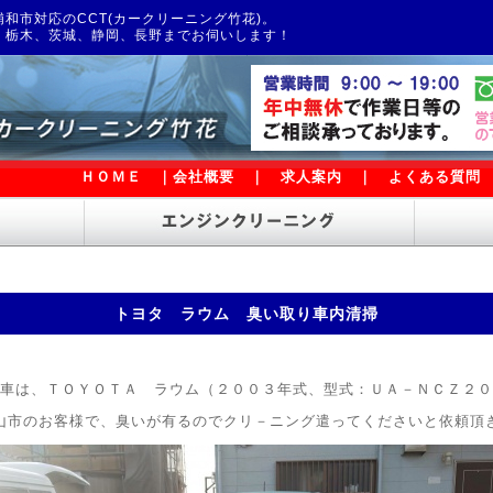
和市対応のCCT(カークリーニング竹花)。
、栃木、茨城、静岡、長野までお伺いします！
ＨＯＭＥ
｜
会社概要
｜
求人案内
｜
よくある質問
トヨタ ラウム 臭い取り車内清掃
車は、ＴＯＹＯＴＡ ラウム（２００３年式、型式：ＵＡ－ＮＣＺ２０
山市のお客様で、臭いが有るのでクリ－ニング遣ってくださいと依頼頂