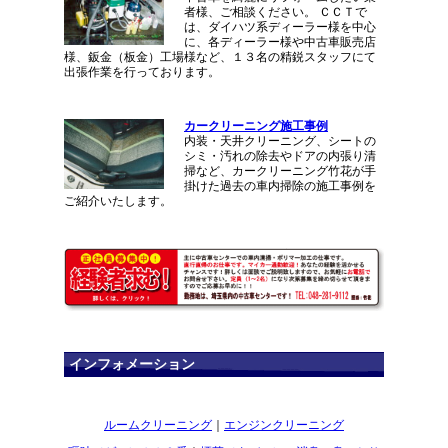
者様、ご相談ください。 ＣＣＴで
は、ダイハツ系ディーラー様を中心
に、各ディーラー様や中古車販売店
様、鈑金（板金）工場様など、１３名の精鋭スタッフにて
出張作業を行っております。
カークリーニング施工事例
内装・天井クリーニング、シートの
シミ・汚れの除去やドアの内張り清
掃など、カークリーニング竹花が手
掛けた過去の車内掃除の施工事例を
ご紹介いたします。
インフォメーション
ルームクリーニング
｜
エンジンクリーニング