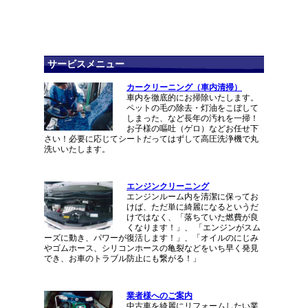
サービスメニュー
カークリーニング（車内清掃）
車内を徹底的にお掃除いたします。
ペットの毛の除去・灯油をこぼして
しまった、など長年の汚れを一掃！
お子様の嘔吐（ゲロ）などお任せ下
さい！必要に応じてシートだってはずして高圧洗浄機で丸
洗いいたします。
エンジンクリーニング
エンジンルーム内を清潔に保ってお
けば、ただ単に綺麗になるというだ
けではなく、「落ちていた燃費が良
くなります！」、 「エンジンがスム
ーズに動き、パワーが復活します！」、「オイルのにじみ
やゴムホース、シリコンホースの亀裂などをいち早く発見
でき、お車のトラブル防止にも繋がる！」
業者様へのご案内
中古車を綺麗にリフォームしたい業