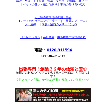
嘔吐（ゲロ）１１０番
｜
煙草（タバコ）の消臭・臭いとり
｜
ペットの臭い・抜け毛取り
｜
車内の焦げ臭い取り
カビ等の車内清掃の施工事例
（
シートのクリーニング・洗浄
｜
天井のクリーニン
グ・清掃
｜
内装・室内のクリーニング
）
ＨＯＭＥへ戻る
｜
会社案内
｜
出張作業ご依頼の流れ
電話：
0120-911594
FAX:048-281-9113
出張専門！創業３２年の信頼と安心
技術力のあるスタッフ１３名！急ぎの作業にも対応致しま
す！
女性スタッフ在籍。女性のお客様も安心してご依頼くださ
い