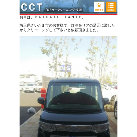
ダイハツ タント 灯油こぼし汚れ・臭い取り車
内清掃
お車は、ＤＡＩＨＡＴＵ ＴＡＮＴＯ。
埼玉県さいたま市のお客様で、灯油をリアの足元に溢した
からクリーニングして下さいと依頼頂きました。