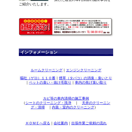
ご紹介いたします。
インフォメーション
ルームクリーニング
｜
エンジンクリーニング
嘔吐（ゲロ）１１０番
｜
煙草（タバコ）の消臭・臭いとり
｜
ペットの臭い・抜け毛取り
｜
車内の焦げ臭い取り
カビ等の車内清掃の施工事例
（
シートのクリーニング・洗浄
｜
天井のクリーニン
グ・清掃
｜
内装・室内のクリーニング
）
ＨＯＭＥへ戻る
｜
会社案内
｜
出張作業ご依頼の流れ