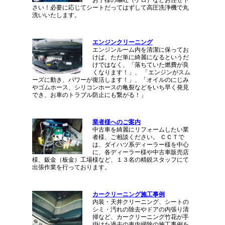
さい！必要に応じてシートだってはずして高圧洗浄機で丸
洗いいたします。
エンジンクリーニング
エンジンルーム内を清潔に保ってお
けば、ただ単に綺麗になるというだ
けではなく、「落ちていた燃費が良
くなります！」、 「エンジンがスム
ーズに動き、パワーが復活します！」、「オイルのにじみ
やゴムホース、シリコンホースの亀裂などをいち早く発見
でき、お車のトラブル防止にも繋がる！」
業者様へのご案内
中古車を綺麗にリフォームしたい業
者様、ご相談ください。 ＣＣＴで
は、ダイハツ系ディーラー様を中心
に、各ディーラー様や中古車販売店
様、鈑金（板金）工場様など、１３名の精鋭スタッフにて
出張作業を行っております。
カークリーニング施工事例
内装・天井クリーニング、シートの
シミ・汚れの除去やドアの内張り清
掃など、カークリーニング竹花が手
掛けた過去の車内掃除の施工事例を