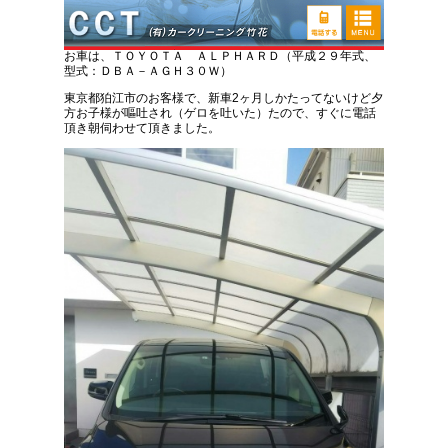
トヨタ アルファード 嘔吐トラブル処理クリー
ニング
お車は、ＴＯＹＯＴＡ ＡＬＰＨＡＲＤ（平成２９年式、
型式：ＤＢＡ－ＡＧＨ３０Ｗ）
東京都狛江市のお客様で、新車2ヶ月しかたってないけど夕
方お子様が嘔吐され（ゲロを吐いた）たので、すぐに電話
頂き朝伺わせて頂きました。