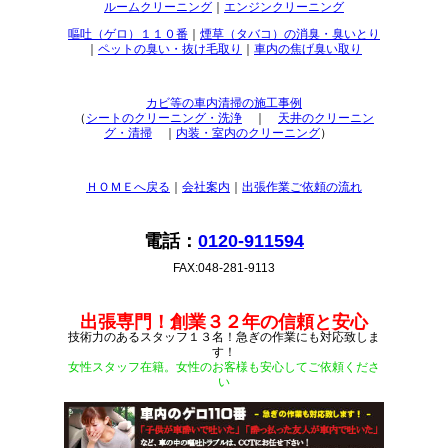
ルームクリーニング
｜
エンジンクリーニング
嘔吐（ゲロ）１１０番
｜
煙草（タバコ）の消臭・臭いとり
｜
ペットの臭い・抜け毛取り
｜
車内の焦げ臭い取り
カビ等の車内清掃の施工事例
（
シートのクリーニング・洗浄
｜
天井のクリーニン
グ・清掃
｜
内装・室内のクリーニング
）
ＨＯＭＥへ戻る
｜
会社案内
｜
出張作業ご依頼の流れ
電話：
0120-911594
FAX:048-281-9113
出張専門！創業３２年の信頼と安心
技術力のあるスタッフ１３名！急ぎの作業にも対応致しま
す！
女性スタッフ在籍。女性のお客様も安心してご依頼くださ
い