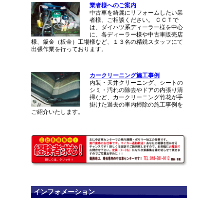
業者様へのご案内
中古車を綺麗にリフォームしたい業
者様、ご相談ください。 ＣＣＴで
は、ダイハツ系ディーラー様を中心
に、各ディーラー様や中古車販売店
様、鈑金（板金）工場様など、１３名の精鋭スタッフにて
出張作業を行っております。
カークリーニング施工事例
内装・天井クリーニング、シートの
シミ・汚れの除去やドアの内張り清
掃など、カークリーニング竹花が手
掛けた過去の車内掃除の施工事例を
ご紹介いたします。
インフォメーション