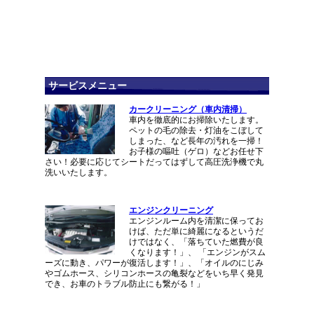
サービスメニュー
カークリーニング（車内清掃）
車内を徹底的にお掃除いたします。
ペットの毛の除去・灯油をこぼして
しまった、など長年の汚れを一掃！
お子様の嘔吐（ゲロ）などお任せ下
さい！必要に応じてシートだってはずして高圧洗浄機で丸
洗いいたします。
エンジンクリーニング
エンジンルーム内を清潔に保ってお
けば、ただ単に綺麗になるというだ
けではなく、「落ちていた燃費が良
くなります！」、 「エンジンがスム
ーズに動き、パワーが復活します！」、「オイルのにじみ
やゴムホース、シリコンホースの亀裂などをいち早く発見
でき、お車のトラブル防止にも繋がる！」