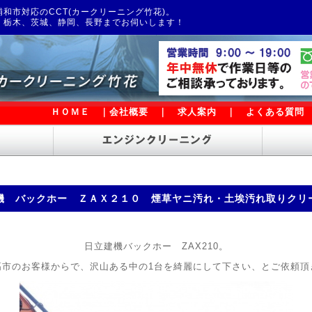
和市対応のCCT(カークリーニング竹花)。
、栃木、茨城、静岡、長野までお伺いします！
ＨＯＭＥ
｜
会社概要
｜
求人案内
｜
よくある質問
機 バックホー ＺＡＸ２１０ 煙草ヤニ汚れ・土埃汚れ取りクリ
日立建機バックホー ZAX210。
高市のお客様からで、沢山ある中の1台を綺麗にして下さい、とご依頼頂