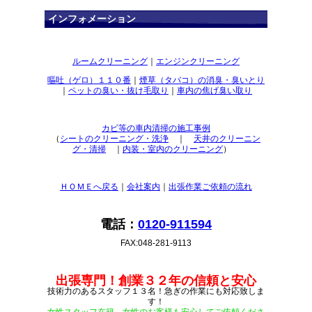
インフォメーション
ルームクリーニング
｜
エンジンクリーニング
嘔吐（ゲロ）１１０番
｜
煙草（タバコ）の消臭・臭いとり
｜
ペットの臭い・抜け毛取り
｜
車内の焦げ臭い取り
カビ等の車内清掃の施工事例
（
シートのクリーニング・洗浄
｜
天井のクリーニン
グ・清掃
｜
内装・室内のクリーニング
）
ＨＯＭＥへ戻る
｜
会社案内
｜
出張作業ご依頼の流れ
電話：
0120-911594
FAX:048-281-9113
出張専門！創業３２年の信頼と安心
技術力のあるスタッフ１３名！急ぎの作業にも対応致しま
す！