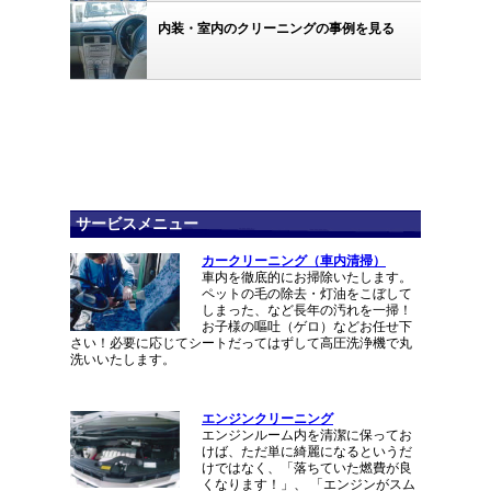
内装・室内のクリーニングの事例を見る
サービスメニュー
カークリーニング（車内清掃）
車内を徹底的にお掃除いたします。
ペットの毛の除去・灯油をこぼして
しまった、など長年の汚れを一掃！
お子様の嘔吐（ゲロ）などお任せ下
さい！必要に応じてシートだってはずして高圧洗浄機で丸
洗いいたします。
エンジンクリーニング
エンジンルーム内を清潔に保ってお
けば、ただ単に綺麗になるというだ
けではなく、「落ちていた燃費が良
くなります！」、 「エンジンがスム