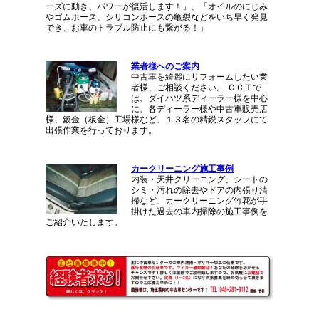
ーズに動き、パワーが復活します！」、「オイルのにじみ
やゴムホース、シリコンホースの亀裂などをいち早く発見
でき、お車のトラブル防止にも繋がる！」
業者様へのご案内
中古車を綺麗にリフォームしたい業
者様、ご相談ください。 ＣＣＴで
は、ダイハツ系ディーラー様を中心
に、各ディーラー様や中古車販売店
様、鈑金（板金）工場様など、１３名の精鋭スタッフにて
出張作業を行っております。
カークリーニング施工事例
内装・天井クリーニング、シートの
シミ・汚れの除去やドアの内張り清
掃など、カークリーニング竹花が手
掛けた過去の車内掃除の施工事例を
ご紹介いたします。