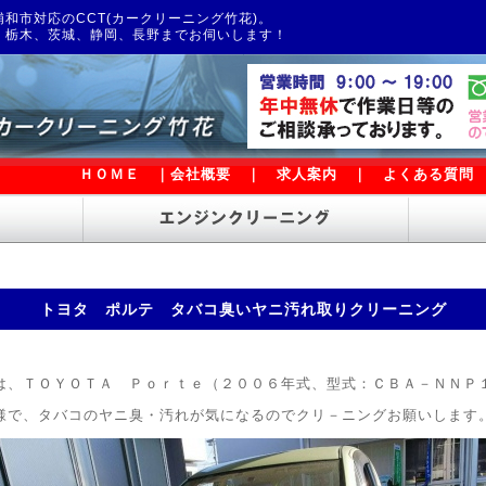
和市対応のCCT(カークリーニング竹花)。
、栃木、茨城、静岡、長野までお伺いします！
ＨＯＭＥ
｜
会社概要
｜
求人案内
｜
よくある質問
トヨタ ポルテ タバコ臭いヤニ汚れ取りクリーニング
は、ＴＯＹＯＴＡ Ｐｏｒｔｅ（２００６年式、型式：ＣＢＡ－ＮＮＰ
様で、タバコのヤニ臭・汚れが気になるのでクリ－ニングお願いします