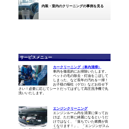
内装・室内のクリーニングの事例を見る
サービスメニュー
カークリーニング（車内清掃）
車内を徹底的にお掃除いたします。
ペットの毛の除去・灯油をこぼして
しまった、など長年の汚れを一掃！
お子様の嘔吐（ゲロ）などお任せ下
さい！必要に応じてシートだってはずして高圧洗浄機で丸
洗いいたします。
エンジンクリーニング
エンジンルーム内を清潔に保ってお
けば、ただ単に綺麗になるというだ
けではなく、「落ちていた燃費が良
くなります！」、 「エンジンがスム