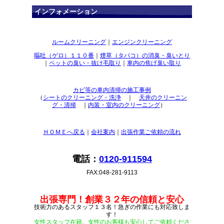
インフォメーション
ルームクリーニング
｜
エンジンクリーニング
嘔吐（ゲロ）１１０番
｜
煙草（タバコ）の消臭・臭いとり
｜
ペットの臭い・抜け毛取り
｜
車内の焦げ臭い取り
カビ等の車内清掃の施工事例
（
シートのクリーニング・洗浄
｜
天井のクリーニン
グ・清掃
｜
内装・室内のクリーニング
）
ＨＯＭＥへ戻る
｜
会社案内
｜
出張作業ご依頼の流れ
電話：
0120-911594
FAX:048-281-9113
出張専門！創業３２年の信頼と安心
技術力のあるスタッフ１３名！急ぎの作業にも対応致しま
す！
女性スタッフ在籍。女性のお客様も安心してご依頼くださ