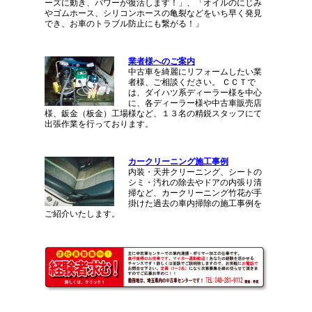
ーズに動き、パワーが復活します！」、「オイルのにじみ
やゴムホース、シリコンホースの亀裂などをいち早く発見
でき、お車のトラブル防止にも繋がる！」
業者様へのご案内
中古車を綺麗にリフォームしたい業
者様、ご相談ください。 ＣＣＴで
は、ダイハツ系ディーラー様を中心
に、各ディーラー様や中古車販売店
様、鈑金（板金）工場様など、１３名の精鋭スタッフにて
出張作業を行っております。
カークリーニング施工事例
内装・天井クリーニング、シートの
シミ・汚れの除去やドアの内張り清
掃など、カークリーニング竹花が手
掛けた過去の車内掃除の施工事例を
ご紹介いたします。