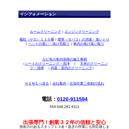
インフォメーション
ルームクリーニング
｜
エンジンクリーニング
嘔吐（ゲロ）１１０番
｜
煙草（タバコ）の消臭・臭いとり
｜
ペットの臭い・抜け毛取り
｜
車内の焦げ臭い取り
カビ等の車内清掃の施工事例
（
シートのクリーニング・洗浄
｜
天井のクリーニン
グ・清掃
｜
内装・室内のクリーニング
）
ＨＯＭＥへ戻る
｜
会社案内
｜
出張作業ご依頼の流れ
電話：
0120-911594
FAX:048-281-9113
出張専門！創業３２年の信頼と安心
技術力のあるスタッフ１３名！急ぎの作業にも対応致しま