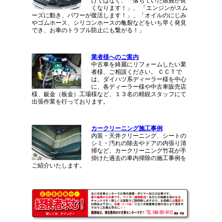
けではなく、「落ちていた燃費が良
くなります！」、 「エンジンがスム
ーズに動き、パワーが復活します！」、「オイルのにじみ
やゴムホース、シリコンホースの亀裂などをいち早く発見
でき、お車のトラブル防止にも繋がる！」
業者様へのご案内
中古車を綺麗にリフォームしたい業
者様、ご相談ください。 ＣＣＴで
は、ダイハツ系ディーラー様を中心
に、各ディーラー様や中古車販売店
様、鈑金（板金）工場様など、１３名の精鋭スタッフにて
出張作業を行っております。
カークリーニング施工事例
内装・天井クリーニング、シートの
シミ・汚れの除去やドアの内張り清
掃など、カークリーニング竹花が手
掛けた過去の車内掃除の施工事例を
ご紹介いたします。