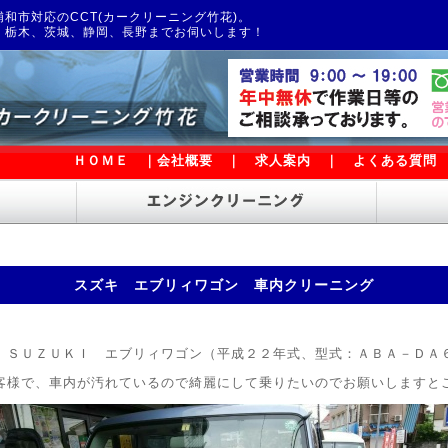
和市対応のCCT(カークリーニング竹花)。
、栃木、茨城、静岡、長野までお伺いします！
ＨＯＭＥ
｜
会社概要
｜
求人案内
｜
よくある質問
スズキ エブリィワゴン 車内クリーニング
、ＳＵＺＵＫＩ エブリィワゴン（平成２２年式、型式：ＡＢＡ－ＤＡ
客様で、車内が汚れているので綺麗にして乗りたいのでお願いしますと