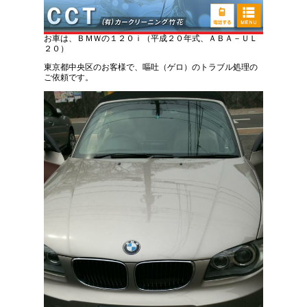
ＢＭＷ １２０ｉ 嘔吐トラブル処理クリーニン
グ
お車は、ＢＭＷの１２０ｉ（平成２０年式、ＡＢＡ－ＵＬ
２０）
東京都中央区のお客様で、嘔吐（ゲロ）のトラブル処理の
ご依頼です。