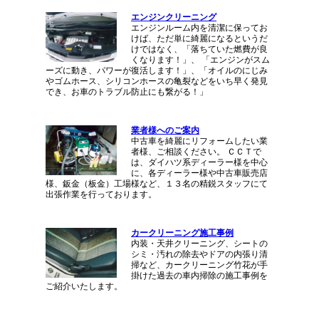
エンジンクリーニング
エンジンルーム内を清潔に保ってお
けば、ただ単に綺麗になるというだ
けではなく、「落ちていた燃費が良
くなります！」、 「エンジンがスム
ーズに動き、パワーが復活します！」、「オイルのにじみ
やゴムホース、シリコンホースの亀裂などをいち早く発見
でき、お車のトラブル防止にも繋がる！」
業者様へのご案内
中古車を綺麗にリフォームしたい業
者様、ご相談ください。 ＣＣＴで
は、ダイハツ系ディーラー様を中心
に、各ディーラー様や中古車販売店
様、鈑金（板金）工場様など、１３名の精鋭スタッフにて
出張作業を行っております。
カークリーニング施工事例
内装・天井クリーニング、シートの
シミ・汚れの除去やドアの内張り清
掃など、カークリーニング竹花が手
掛けた過去の車内掃除の施工事例を
ご紹介いたします。