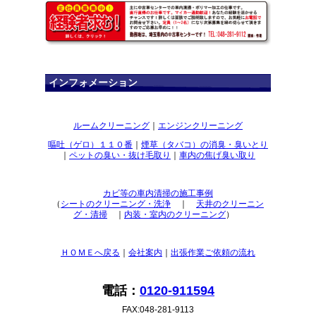
インフォメーション
ルームクリーニング
｜
エンジンクリーニング
嘔吐（ゲロ）１１０番
｜
煙草（タバコ）の消臭・臭いとり
｜
ペットの臭い・抜け毛取り
｜
車内の焦げ臭い取り
カビ等の車内清掃の施工事例
（
シートのクリーニング・洗浄
｜
天井のクリーニン
グ・清掃
｜
内装・室内のクリーニング
）
ＨＯＭＥへ戻る
｜
会社案内
｜
出張作業ご依頼の流れ
電話：
0120-911594
FAX:048-281-9113