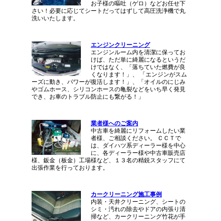
お子様の嘔吐（ゲロ）などお任せ下
さい！必要に応じてシートだってはずして高圧洗浄機で丸
洗いいたします。
エンジンクリーニング
エンジンルーム内を清潔に保ってお
けば、ただ単に綺麗になるというだ
けではなく、「落ちていた燃費が良
くなります！」、 「エンジンがスム
ーズに動き、パワーが復活します！」、「オイルのにじみ
やゴムホース、シリコンホースの亀裂などをいち早く発見
でき、お車のトラブル防止にも繋がる！」
業者様へのご案内
中古車を綺麗にリフォームしたい業
者様、ご相談ください。 ＣＣＴで
は、ダイハツ系ディーラー様を中心
に、各ディーラー様や中古車販売店
様、鈑金（板金）工場様など、１３名の精鋭スタッフにて
出張作業を行っております。
カークリーニング施工事例
内装・天井クリーニング、シートの
シミ・汚れの除去やドアの内張り清
掃など、カークリーニング竹花が手