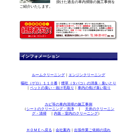
掛けた過去の車内掃除の施工事例を
ご紹介いたします。
インフォメーション
ルームクリーニング
｜
エンジンクリーニング
嘔吐（ゲロ）１１０番
｜
煙草（タバコ）の消臭・臭いとり
｜
ペットの臭い・抜け毛取り
｜
車内の焦げ臭い取り
カビ等の車内清掃の施工事例
（
シートのクリーニング・洗浄
｜
天井のクリーニン
グ・清掃
｜
内装・室内のクリーニング
）
ＨＯＭＥへ戻る
｜
会社案内
｜
出張作業ご依頼の流れ