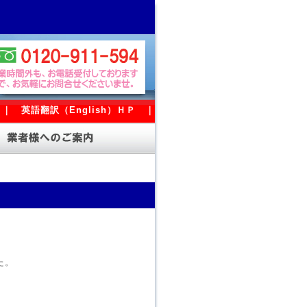
｜
英語翻訳（English）ＨＰ
｜
た。