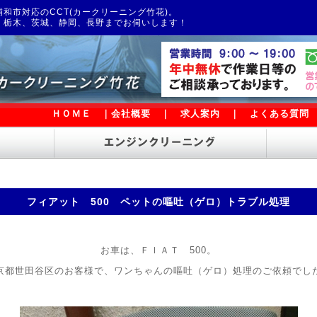
和市対応のCCT(カークリーニング竹花)。
、栃木、茨城、静岡、長野までお伺いします！
ＨＯＭＥ
｜
会社概要
｜
求人案内
｜
よくある質問
フィアット 500 ペットの嘔吐（ゲロ）トラブル処理
お車は、ＦＩＡＴ 500。
京都世田谷区のお客様で、ワンちゃんの嘔吐（ゲロ）処理のご依頼でし