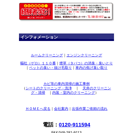
インフォメーション
ルームクリーニング
｜
エンジンクリーニング
嘔吐（ゲロ）１１０番
｜
煙草（タバコ）の消臭・臭いとり
｜
ペットの臭い・抜け毛取り
｜
車内の焦げ臭い取り
カビ等の車内清掃の施工事例
（
シートのクリーニング・洗浄
｜
天井のクリーニン
グ・清掃
｜
内装・室内のクリーニング
）
ＨＯＭＥへ戻る
｜
会社案内
｜
出張作業ご依頼の流れ
電話：
0120-911594
FAX:048-281-9113