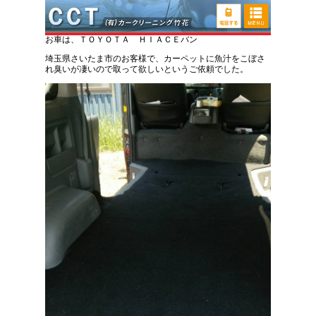
トヨタ ハイエースバン 魚汁の臭い取り
お車は、ＴＯＹＯＴＡ ＨＩＡＣＥバン
埼玉県さいたま市のお客様で、カーペットに魚汁をこぼさ
れ臭いが凄いので取って欲しいというご依頼でした。