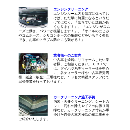
エンジンクリーニング
エンジンルーム内を清潔に保ってお
けば、ただ単に綺麗になるというだ
けではなく、「落ちていた燃費が良
くなります！」、 「エンジンがスム
ーズに動き、パワーが復活します！」、「オイルのにじみ
やゴムホース、シリコンホースの亀裂などをいち早く発見
でき、お車のトラブル防止にも繋がる！」
業者様へのご案内
中古車を綺麗にリフォームしたい業
者様、ご相談ください。 ＣＣＴで
は、ダイハツ系ディーラー様を中心
に、各ディーラー様や中古車販売店
様、鈑金（板金）工場様など、１３名の精鋭スタッフにて
出張作業を行っております。
カークリーニング施工事例
内装・天井クリーニング、シートの
シミ・汚れの除去やドアの内張り清
掃など、カークリーニング竹花が手
掛けた過去の車内掃除の施工事例を
ご紹介いたします。