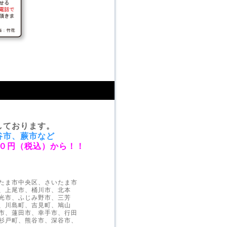
しております。
谷市、蕨市など
０円（税込）から！！
たま市中央区、さいたま市
、上尾市、桶川市、北本
光市、ふじみ野市、三芳
、川島町、吉見町、鳩山
市、蓮田市、幸手市、行田
杉戸町、熊谷市、深谷市、