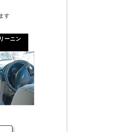
ます
リーニン