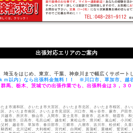
出張対応エリアのご案内
、埼玉をはじめ、東京、千葉、神奈川まで幅広くサポート
ｋｍ以内）なら出張料金無料！！ ※川口市、草加市、越
、群馬、栃木、茨城での出張作業でも、出張料金は３，３０
いたま市浦和区、さいたま市大宮区、さいたま市北区、さいたま市桜区、さい
槻区、さいたま市南区、さいたま市見沼区、川口市、鳩ヶ谷市、蕨市、戸田市
、川越市、所沢市、狭山市、入間市、富士見市、新座市、志木市、朝霞市、和
市、飯能市、日高市、毛呂山町、越生町、東松山市、滑川町、嵐山町、小川町
秩父村、越谷市、草加市、春日部市、三郷市、八潮市、吉川市、松伏町、久喜
、騎西町、北川辺町、大利根町、宮代町、白岡町、菖蒲町、栗橋町、鷲宮町、