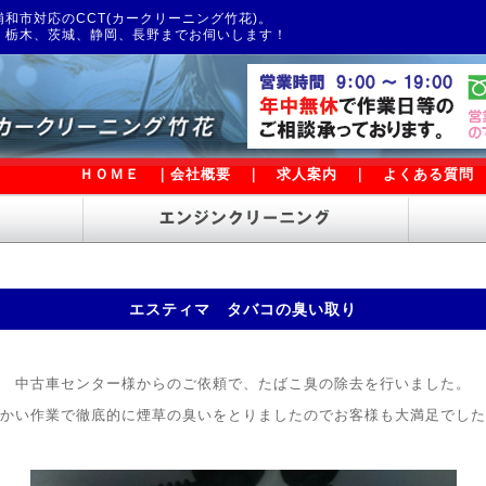
和市対応のCCT(カークリーニング竹花)。
、栃木、茨城、静岡、長野までお伺いします！
ＨＯＭＥ
｜
会社概要
｜
求人案内
｜
よくある質問
エスティマ タバコの臭い取り
中古車センター様からのご依頼で、たばこ臭の除去を行いました。
かい作業で徹底的に煙草の臭いをとりましたのでお客様も大満足でした